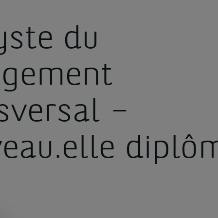
yste du
mé.e
ngement
sversal –
eau.elle diplô