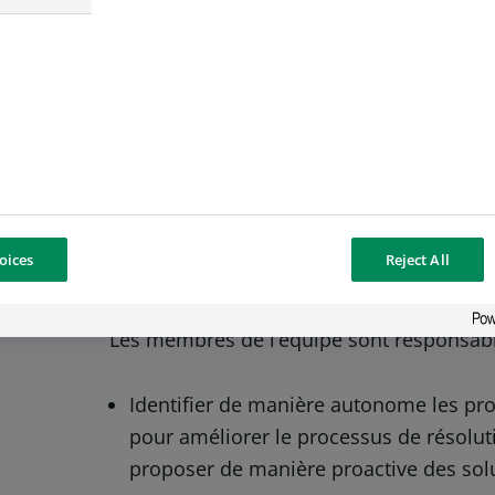
critiques directement avec la direction et 
jouera un rôle déterminant dans l’évoluti
L’équipe est très collaborative, tant en in
Les missions peuvent couvrir plusieurs li
au sein des différentes entités de BNP P
de construire un solide réseau sur lequel 
oices
Reject All
Dans le détail
Les membres de l’équipe sont responsable
Identifier de manière autonome les pr
pour améliorer le processus de résolut
proposer de manière proactive des sol