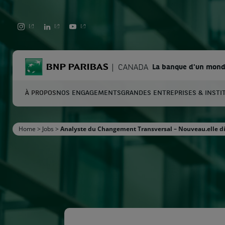
LINKEDIN
YOUTUBE
BNP Paribas
CANADA
La banque d'un mond
À PROPOS
NOS ENGAGEMENTS
GRANDES ENTREPRISES & INSTI
C
Home
>
Jobs
>
Analyste du Changement Transversal – Nouveau.elle d
Entrez les termes à rechercher