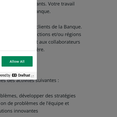
les cadres dirigeants. Votre travail
on future de la Banque.
terne qu’avec les clients de la Banque.
gnes métiers, fonctions et/ou régions
aribas, permettant aux collaborateurs
fonder leur carrière.
Allow All
s des activités suivantes :
oblèmes, développer des stratégies
ion de problèmes de l’équipe et
utions innovantes