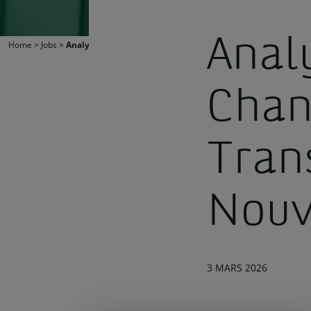
Anal
Home
>
Jobs
>
Analyste du Changement Transversal – Nouveau.elle diplô
Cha
Tran
Nouv
3 MARS 2026