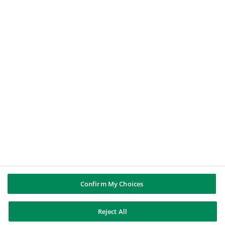
Une entreprise ou une institution
Un candidat
Un étudiant ou jeune diplômé.e
Un journaliste
LE GROUPE BNP PARIBAS
Groupe BNP Paribas
BNP Paribas dans le monde
Source d'Histoire
SUIVEZ NOUS
LinkedIn
Youtube
Confirm My Choices
Reject All
BNP Paribas