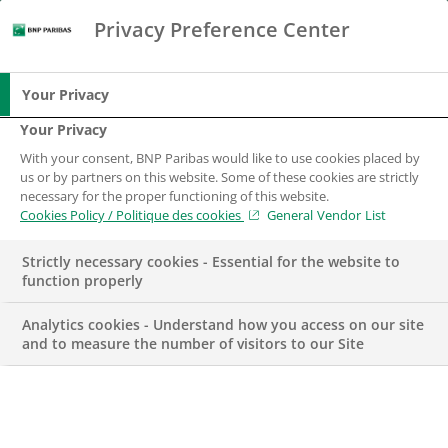
Privacy Preference Center
Chercher
BNP Paribas
Me
Entrez les termes à rechercher
Chercher
Your Privacy
Your Privacy
With your consent, BNP Paribas would like to use cookies placed by
us or by partners on this website. Some of these cookies are strictly
necessary for the proper functioning of this website.
Cookies Policy / Politique des cookies
General Vendor List
Strictly necessary cookies - Essential for the website to
function properly
Analytics cookies - Understand how you access on our site
and to measure the number of visitors to our Site
Analyste, Analyse et