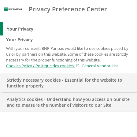
Privacy Preference Center
Chercher
BNP Paribas
Me
Entrez les termes à rechercher
Chercher
Your Privacy
Your Privacy
With your consent, BNP Paribas would like to use cookies placed by
us or by partners on this website. Some of these cookies are strictly
necessary for the proper functioning of this website.
Cookies Policy / Politique des cookies
General Vendor List
Strictly necessary cookies - Essential for the website to
function properly
Analytics cookies - Understand how you access on our site
and to measure the number of visitors to our Site
RÉCOMPENSE
RESSOURCES HUMAINES